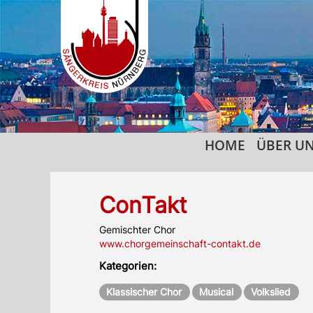
HOME
ÜBER U
ConTakt
Gemischter Chor
www.chorgemeinschaft-contakt.de
Kategorien:
Klassischer Chor
Musical
Volkslied